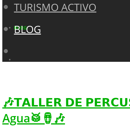
TURISMO ACTIVO
BLOG
BLOG
🎶𝗧𝗔𝗟𝗟𝗘𝗥 𝗗𝗘 𝗣𝗘𝗥𝗖
Agua🥁🪘🎶