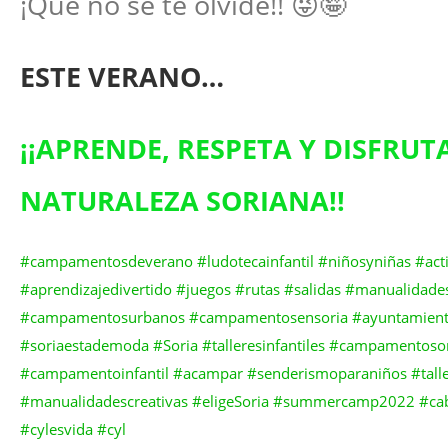
¡Qué no se te olvide!! 😜🤪
ESTE VERANO…
¡¡APRENDE, RESPETA Y DISFRUT
NATURALEZA SORIANA!!
#campamentosdeverano
#ludotecainfantil
#niñosyniñas
#act
#aprendizajedivertido
#juegos
#rutas
#salidas
#manualidade
#campamentosurbanos
#campamentosensoria
#ayuntamient
#soriaestademoda
#Soria
#talleresinfantiles
#campa
mentoso
#campamentoinfantil
#acampar
#senderismoparaniños
#tall
#manualidadescreativas
#eligeSoria
#summercamp2022
#ca
#cylesvida
#cyl