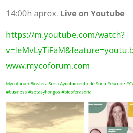
14:00h aprox.
Live on Youtube
https://m.youtube.com/watch?
v=leMvLyTiFaM&feature=youtu.
www.mycoforum.com
Mycoforum
Biosfera Soria
Ayuntamiento de Soria
#europe
#C
#business
#setasyhongos
#biosferasoria