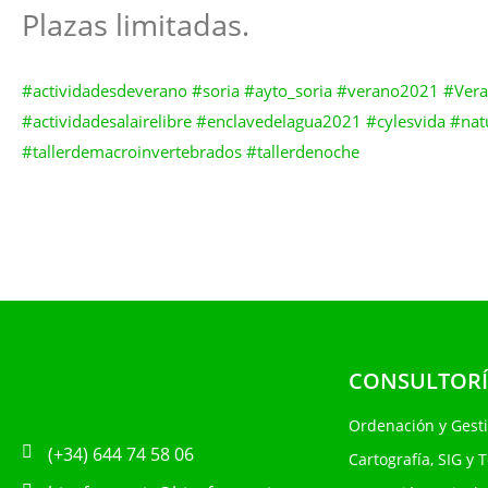
Plazas limitadas.
#actividadesdeverano
#soria
#ayto_soria
#verano2021
#Vera
#actividadesalairelibre
#enclavedelagua2021
#cylesvida
#nat
#tallerdemacroinvertebrados
#tallerdenoche
CONSULTORÍ
Ordenación y Gest
(+34) 644 74 58 06
Cartografía, SIG y 