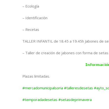
– Ecología
– Identificación
– Recetas
TALLER INFANTIL de 18.45 a 19.45h Jabones de se
– Taller de creación de jabones con forma de setas
𝗜𝗻𝗳𝗼𝗿𝗺𝗮𝗰𝗶
Plazas limitadas.
#mercadomunicipalsoria
#talleresdesetas
#ayto_so
#temporadadesetas
#setasdeprimavera