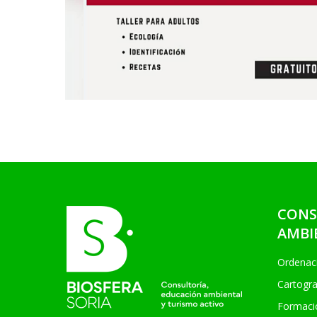
CONS
AMBI
Ordenaci
Cartogra
Formació