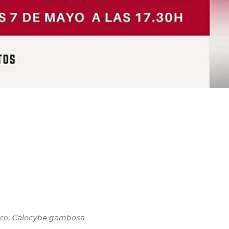
𝘭𝘰𝘤𝘺𝘣𝘦 𝘨𝘢𝘮𝘣𝘰𝘴𝘢