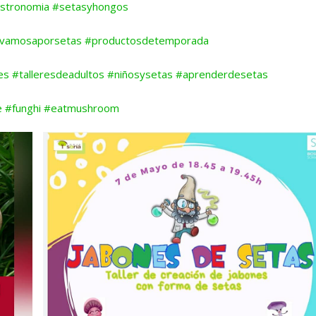
stronomia
#setasyhongos
vamosaporsetas
#productosdetemporada
les
#talleresdeadultos
#niñosysetas
#aprenderdesetas
e
#funghi
#eatmushroom