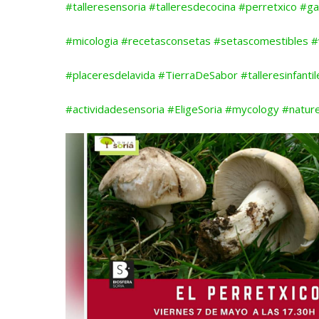
#talleresensoria
#talleresdecocina
#perretxico
#ga
#micologia
#recetasconsetas
#setascomestibles
#
#placeresdelavida
#TierraDeSabor
#talleresinfanti
#actividadesensoria
#EligeSoria
#mycology
#natur