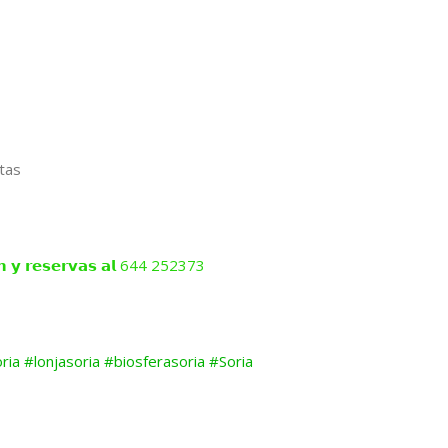
tas
́𝗻 𝘆 𝗿𝗲𝘀𝗲𝗿𝘃𝗮𝘀 𝗮𝗹 644 252373
ria
#lonjasoria
#biosferasoria
#Soria