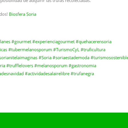
posibilidad de adquirir las trufas recolectadas.
idos!
Biosfera Soria
lanes
#gourmet
#experienciagourmet
#quehacerensoria
icas
#tubermelanosporum
#TurismoCyL
#truficultura
sorianitelaimaginas
#Soria
#soriaestademoda
#turismosostenibl
ria
#trufflelovers
#melanosporum
#gastronomia
dadesnavidad
#actividadesalairelibre
#trufanegra