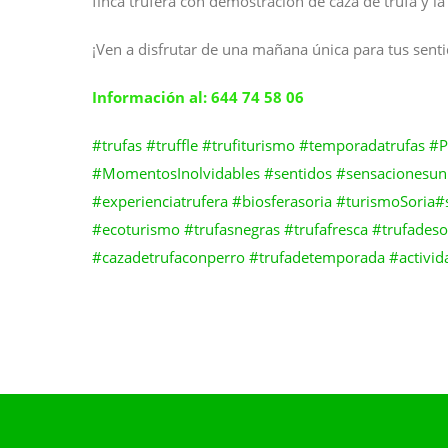
finca trufera con demostración de caza de trufa y la 
¡Ven a disfrutar de una mañana única para tus sent
Información al: 644 74 58 06
#trufas
#truffle
#trufiturismo
#temporadatrufas
#P
#MomentosInolvidables
#sentidos
#sensacionesun
#experienciatrufera
#biosferasoria
#turismoSoria
#
#ecoturismo
#trufasnegras
#trufafresca
#trufadeso
#cazadetrufaconperro
#trufadetemporada
#activi